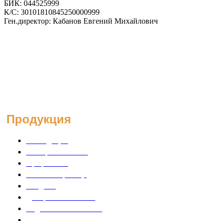
БИК: 044525999
К/С: 30101810845250000999
Ген.директор: Кабанов Евгений Михайлович
Вся представленная на сайте информация, касающаяся технических характеристик,
наличия на складе, стоимости товаров, носит информационный характер и ни при
каких условиях не является публичной офертой, определяемой положениями
Статьи 437(2) Гражданского кодекса РФ.
Продукция
Некондиция
Минеральная вата
Профнастил
Металлочерепица
Сайдинг
Доборные элементы
Водосточные системы
Внутрянка