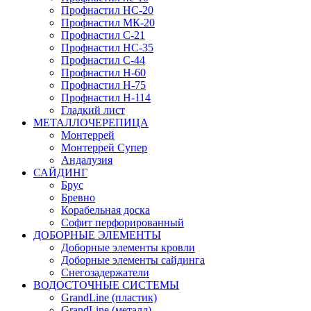
Профнастил НС-20
Профнастил МК-20
Профнастил С-21
Профнастил НС-35
Профнастил С-44
Профнастил Н-60
Профнастил Н-75
Профнастил Н-114
Гладкий лист
МЕТАЛЛОЧЕРЕПИЦА
Монтеррей
Монтеррей Супер
Андалузия
САЙДИНГ
Брус
Бревно
Корабельная доска
Софит перфорированный
ДОБОРНЫЕ ЭЛЕМЕНТЫ
Доборные элементы кровли
Доборные элементы сайдинга
Снегозадержатели
ВОДОСТОЧНЫЕ СИСТЕМЫ
GrandLine (пластик)
GrandLine (металл)