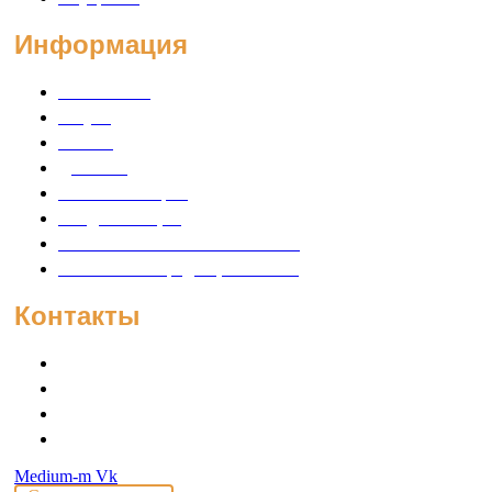
Информация
О компании
Услуги
Оплата
Доставка
Советы мастеров
Скидки и акции
Политика использования cookie
Политика конфиденциальности
Контакты
Адрес: г. Екатеринбург, ул. Новостроя, 1А, оф. 230
График работы: 9:00 - 18:00 (будни)
Телефон: 8 (343) 206-20-01
E-mail: info@kem-group.ru
Medium-m
Vk